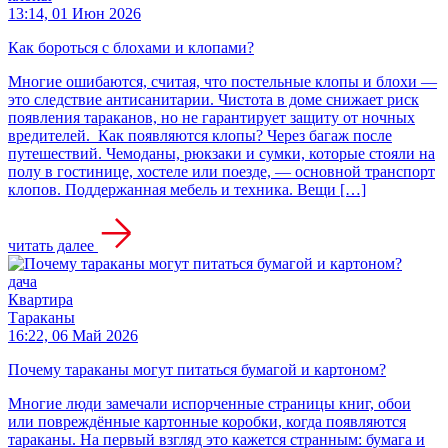
13:14, 01 Июн 2026
Как бороться с блохами и клопами?
Многие ошибаются, считая, что постельные клопы и блохи —
это следствие антисанитарии. Чистота в доме снижает риск
появления тараканов, но не гарантирует защиту от ночных
вредителей. Как появляются клопы? Через багаж после
путешествий. Чемоданы, рюкзаки и сумки, которые стояли на
полу в гостинице, хостеле или поезде, — основной транспорт
клопов. Поддержанная мебель и техника. Вещи […]
читать далее
дача
Квартира
Тараканы
16:22, 06 Май 2026
Почему тараканы могут питаться бумагой и картоном?
Многие люди замечали испорченные страницы книг, обои
или повреждённые картонные коробки, когда появляются
тараканы. На первый взгляд это кажется странным: бумага и