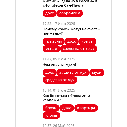
миссии «Сделано в России» и
«Hortitec»в Сан-Паулу
дохс
оборонхим
17:33, 17 Июн 2026
Почему крысы могут не съесть
приманку?
грызуны
дохс
крысы
мыши
средства от крыс
11:47, 05 Июн 2026
Чем опасны мухи?
дохс
защита от мух
мухи
средства от мух
13:14, 01 Июн 2026
Как бороться с блохами и
клопами?
блохи
дача
Квартира
клопы
12:57, 26 Май 2026