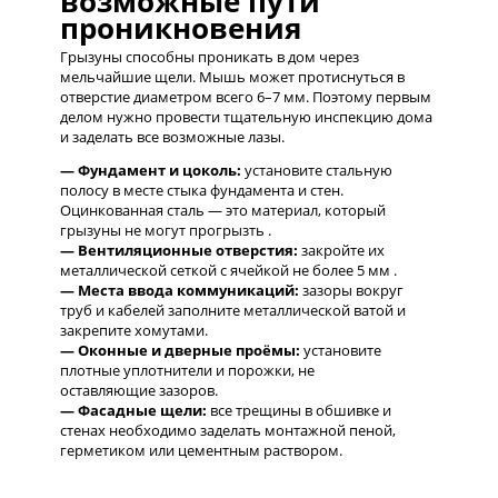
возможные пути
проникновения
Грызуны способны проникать в дом через
мельчайшие щели. Мышь может протиснуться в
отверстие диаметром всего 6–7 мм. Поэтому первым
делом нужно провести тщательную инспекцию дома
и заделать все возможные лазы.
— Фундамент и цоколь:
установите стальную
полосу в месте стыка фундамента и стен.
Оцинкованная сталь — это материал, который
грызуны не могут прогрызть .
— Вентиляционные отверстия:
закройте их
металлической сеткой с ячейкой не более 5 мм .
— Места ввода коммуникаций:
зазоры вокруг
труб и кабелей заполните металлической ватой и
закрепите хомутами.
— Оконные и дверные проёмы:
установите
плотные уплотнители и порожки, не
оставляющие зазоров.
— Фасадные щели:
все трещины в обшивке и
стенах необходимо заделать монтажной пеной,
герметиком или цементным раствором.